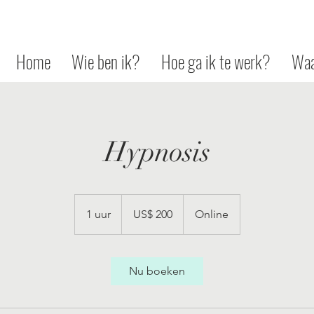
Home
Wie ben ik?
Hoe ga ik te werk?
Waa
Hypnosis
200
Amerikaanse
1 uur
1
US$ 200
Online
dollar
u
u
Nu boeken