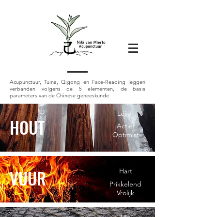
Acupunctuur, Tuina, Qigong en Face-Reading leggen
verbanden volgens de 5 elementen, de basis
parameters van de Chinese geneeskunde.
Lever
HOUT
Actief
Optimist
VUUR
Hart
Prikkelend
Vrolijk