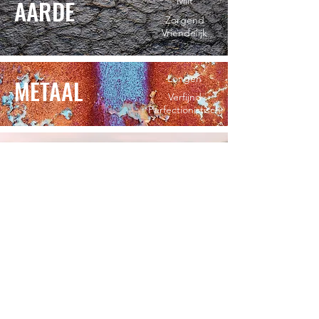
AARDE
Milt
Zorgend
Vriendelijk
Longen
METAAL
Verfijnd
Perfectionistisch
Nieren
WATER
Doelbewust
Wijs
De 5 elementen verklaren het ontstaan van beweging en
verandering, gebaseerd op windrichtingen, seizoenen,
kleuren, smaken, etc. en zijn gekoppeld aan yin yang
organen. Deze theorie helpt ons bij de behandeling van
ziektebeelden en gemoedstoestanden, en in het
stimuleren van talenten en capaciteiten.
Kruisbaan 1, 2800 Mechelen 0477/ 22 63 19
niki_vanmierlo@hotmail.com